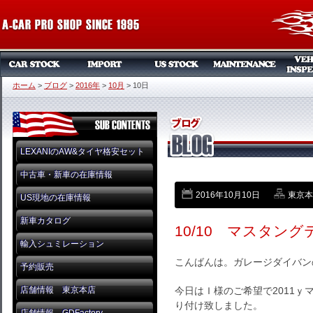
ホーム
>
ブログ
>
2016年
>
10月
>
10日
LEXANIのAW&タイヤ格安セット
中古車・新車の在庫情報
2016年10月10日
東京本店
US現地の在庫情報
新車カタログ
10/10 マスタン
輸入シュミレーション
こんばんは。ガレージダイバン
予約販売
店舗情報 東京本店
今日はＩ様のご希望で2011ｙ
り付け致しました。