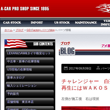
ホーム
>
ブログ
>
GD Factory パーツblog
>
パーツ情報
LEXANIのAW&タイヤ格安セット
中古車・新車の在庫情報
2017年09月09日
パーツ
US現地の在庫情報
新車カタログ
チャレンジャー 白
輸入シュミレーション
再生にはＷＡＫＯＳ
予約販売
左側が施工後 右は現状
店舗情報 東京本店