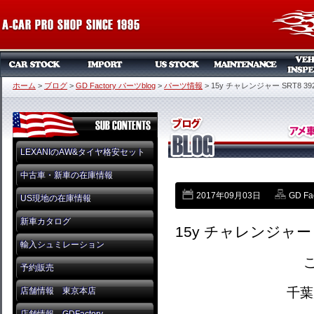
ホーム
>
ブログ
>
GD Factory パーツblog
>
パーツ情報
>
15y チャレンジャー SRT8 3
LEXANIのAW&タイヤ格安セット
中古車・新車の在庫情報
2017年09月03日
GD Fa
US現地の在庫情報
新車カタログ
15y チャレンジャー 
輸入シュミレーション
予約販売
千葉
店舗情報 東京本店