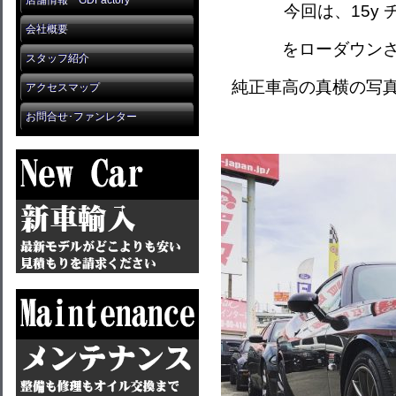
店舗情報 GDFactory
今回は、15y チ
会社概要
をローダウン
スタッフ紹介
純正車高の真横の写
アクセスマップ
お問合せ･ファンレター