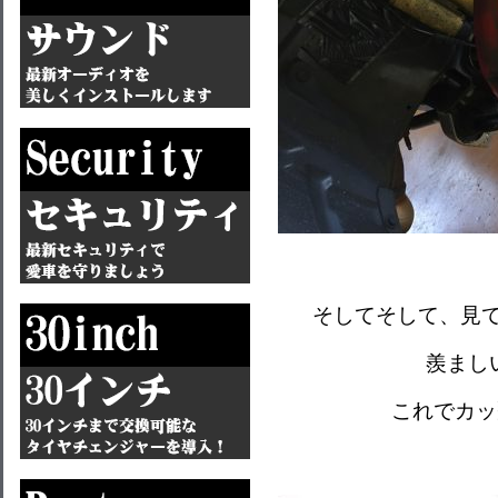
そしてそして、見
羨まし
これでカッ