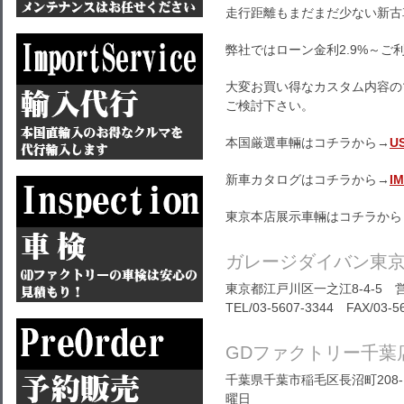
走行距離もまだまだ少ない新古
弊社ではローン金利2.9%～ご
大変お買い得なカスタム内容の
ご検討下さい。
本国厳選車輛はコチラから→
U
新車カタログはコチラから→
I
東京本店展示車輛はコチラから
ガレージダイバン東
東京都江戸川区一之江8-4-5 営
TEL/03-5607-3344 FAX/03-5
GDファクトリー千葉
千葉県千葉市稲毛区長沼町208-1
曜日