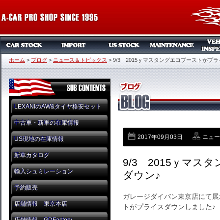
ホーム
>
ブログ
>
ニュース＆トピックス
>
9/3 2015ｙマスタングエコブーストがプ
LEXANIのAW&タイヤ格安セット
中古車・新車の在庫情報
2017年09月03日
ニュー
US現地の在庫情報
新車カタログ
9/3 2015ｙマ
輸入シュミレーション
ダウン♪
予約販売
ガレージダイバン東京店にて展
店舗情報 東京本店
トがプライスダウンしました♪