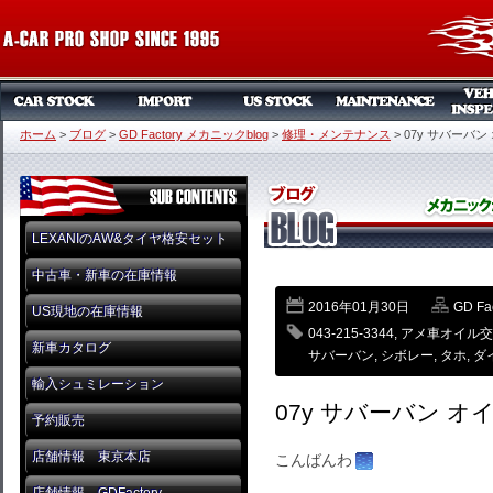
ホーム
>
ブログ
>
GD Factory メカニックblog
>
修理・メンテナンス
>
07y サバーバン
LEXANIのAW&タイヤ格安セット
中古車・新車の在庫情報
2016年01月30日
GD F
US現地の在庫情報
043-215-3344
,
アメ車オイル交
新車カタログ
サバーバン
,
シボレー
,
タホ
,
ダ
輸入シュミレーション
07y サバーバン オ
予約販売
店舗情報 東京本店
こんばんわ