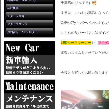
店舗情報 GDFactory
千葉店のぴっぴです
会社概要
本日は、いつもお世話になって
スタッフ紹介
O様の07y サバーバンのオイ
アクセスマップ
お問合せ･ファンレター
こちらのサバーバンにはダイバ
LEDルーフマーカー
や、
ファイ
多数カスタムをさせていただい
今後とも宜しくお願い致します