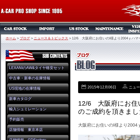
ホーム
>
ブログ
>
ニュース＆トピックス
>
12/6 大阪府にお住いのI様より2004ｙハ
LEXANIのAW&タイヤ格安セット
中古車・新車の在庫情報
2015年12月06日
ニュー
US現地の在庫情報
新車カタログ
12/6 大阪府にお住
輸入シュミレーション
のご成約を頂きまし
予約販売
大阪府にお住いのI様より200
店舗情報 東京本店