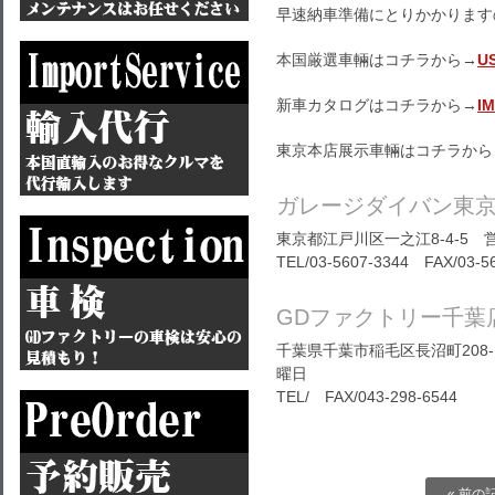
早速納車準備にとりかかります
本国厳選車輛はコチラから→
U
新車カタログはコチラから→
I
東京本店展示車輛はコチラから
ガレージダイバン東
東京都江戸川区一之江8-4-5 営
TEL/03-5607-3344 FAX/03-5
GDファクトリー千葉
千葉県千葉市稲毛区長沼町208-1
曜日
TEL/ FAX/043-298-6544
« 前の