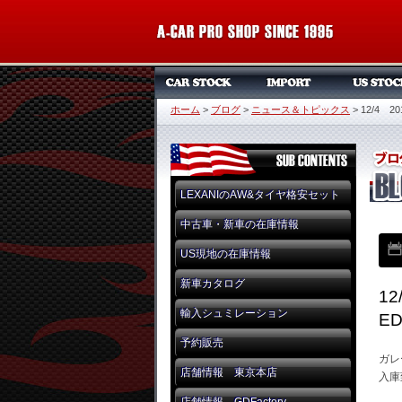
ホーム
>
ブログ
>
ニュース＆トピックス
>
12/4 
LEXANIのAW&タイヤ格安セット
中古車・新車の在庫情報
US現地の在庫情報
新車カタログ
1
輸入シュミレーション
E
予約販売
ガレ
店舗情報 東京本店
入庫