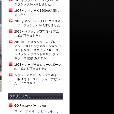
2006ｙクライスラーPTクルーザー
クラシックが入庫しました♪
1997ｙシボレーK-1500が入庫し
ました♪
2019ｙキャデラックXT5クロスオ
ーバープラチナムが入庫しました♪
2019ｙマスタングGTプレミアム
ご成約頂きました♪
2019年 マスタング GTプレミ
アム STEEDA サスペンション フ
ロント＆リア スタビライザー ステ
ンメッシュ フロント＆リア ブレー
キホース 交換 カスタム
1993ｙジープチェロキースポーツ
のご成約を頂きました♪
シボレーカマロ リップスポイラ
ー取り付け スポーティーになっ
た イエス高須
ブログカテゴリー
GD Factory パーツblog
オーディオ・ナビ・セキュリ