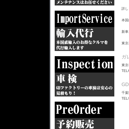
詳し
本国
新車
東京
ガ
東京
TEL
G
千葉
TEL