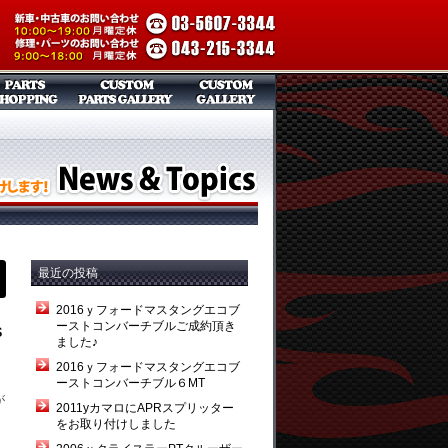
最近の投稿
2016ｙフォードマスタングエコブ
ーストコンバーチブルご成約頂き
s
ました♪
2016ｙフォードマスタングエコブ
ーストコンバーチブル６MT
が
2011yカマロにAPRスプリッター
をお取り付けしました