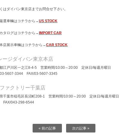
くはダイバン東京店までお問合せ下さい。
厳選車輛はコチラから→
US STOCK
カタログはコチラから→
IMPORT CAR
本店展示車輛はコチラから→
CAR STOCK
レージダイバン東京本店
都江戸川区一之江8-4-5 営業時間/10:00～20:00 定休日/毎週月曜日
/03-5607-3344 FAX/03-5607-3345
Dファクトリー千葉店
県千葉市稲毛区長沼町208-1 営業時間/10:00～20:00 定休日/毎週月曜日
/ FAX/043-298-6544
« 前の記事
次の記事 »