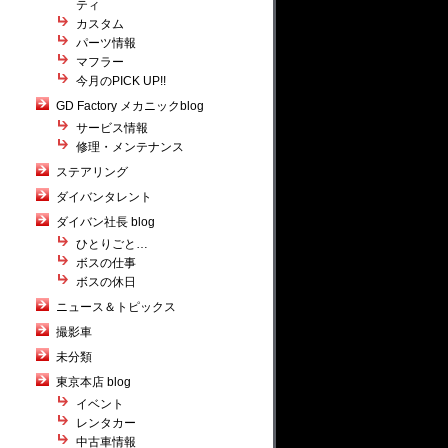
ティ
カスタム
パーツ情報
マフラー
今月のPICK UP!!
GD Factory メカニックblog
サービス情報
修理・メンテナンス
ステアリング
ダイバンタレント
ダイバン社長 blog
ひとりごと…
ボスの仕事
ボスの休日
ニュース＆トピックス
撮影車
未分類
東京本店 blog
イベント
レンタカー
中古車情報