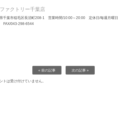
Dファクトリー千葉店
県千葉市稲毛区長沼町208-1 営業時間/10:00～20:00 定休日/毎週月曜日
/ FAX/043-298-6544
« 前の記事
次の記事 »
ントは受け付けていません。