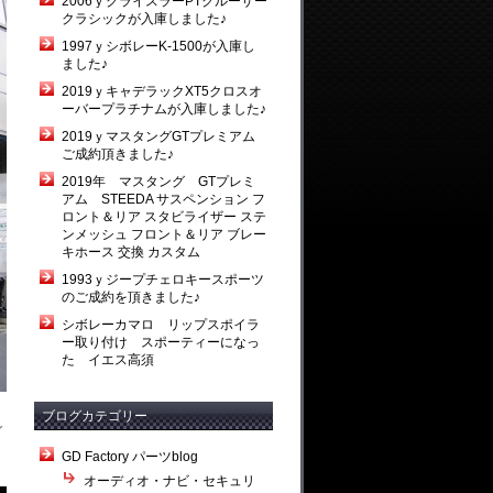
2006ｙクライスラーPTクルーザー
クラシックが入庫しました♪
1997ｙシボレーK-1500が入庫し
ました♪
2019ｙキャデラックXT5クロスオ
ーバープラチナムが入庫しました♪
2019ｙマスタングGTプレミアム
ご成約頂きました♪
2019年 マスタング GTプレミ
アム STEEDA サスペンション フ
ロント＆リア スタビライザー ステ
ンメッシュ フロント＆リア ブレー
キホース 交換 カスタム
1993ｙジープチェロキースポーツ
のご成約を頂きました♪
シボレーカマロ リップスポイラ
ー取り付け スポーティーになっ
た イエス高須
ブログカテゴリー
ガ
GD Factory パーツblog
オーディオ・ナビ・セキュリ