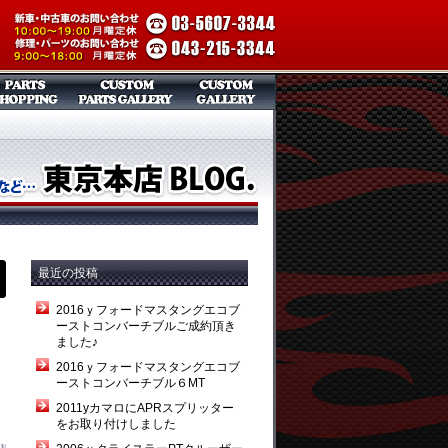
最近の投稿
2016ｙフォードマスタングエコブ
ーストコンバーチブルご成約頂き
ました♪
2016ｙフォードマスタングエコブ
ーストコンバーチブル６MT
2011yカマロにAPRスプリッター
をお取り付けしました