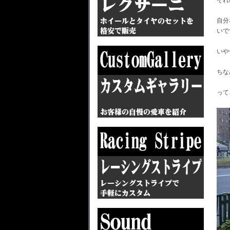
それ
自分
いで
いや
ちな
って