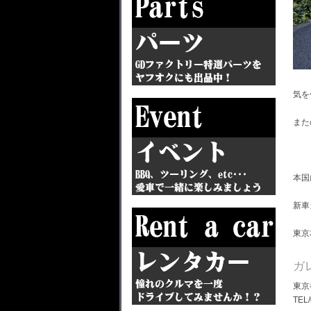
気を
また
本国
新車
東京
ガ
東京
TEL