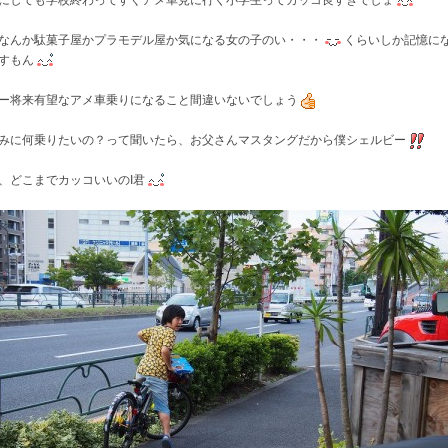
にしても学校終わってすぐアメ車見に行く小学生ってカッコ良すぎでしょ
なんか駄菓子屋かプラモデル屋か気になる女の子のい・・・
くらいしか記憶に
すもん
ー将来有望なアメ車乗りになること間違いないでしょう
みに何乗りたいの？って聞いたら、お父さんマスタングだから僕シェルビー
、どこまでカッコいいのI君