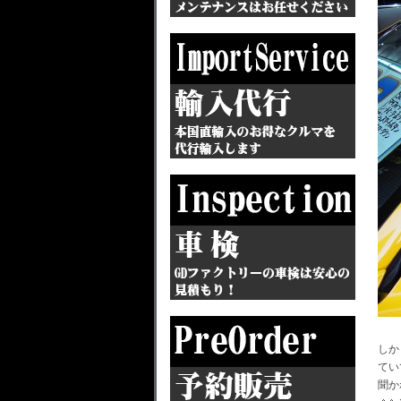
しか
てい
聞か