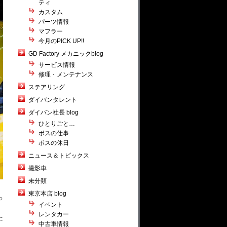
ティ
カスタム
パーツ情報
マフラー
今月のPICK UP!!
GD Factory メカニックblog
サービス情報
修理・メンテナンス
ステアリング
ダイバンタレント
ダイバン社長 blog
ひとりごと…
ボスの仕事
ボスの休日
ニュース＆トピックス
撮影車
未分類
東京本店 blog
っ
イベント
レンタカー
た
中古車情報