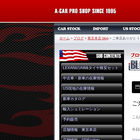
ホーム
>
ブログ
>
東京本店 blog
>
ご来店ありがとう
LEXANIのAW&タイヤ格安セット
中古車・新車の在庫情報
US現地の在庫情報
新車カタログ
ご
輸入シュミレーション
こん
予約販売
今日
店舗情報 東京本店