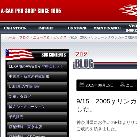
ホーム
>
ブログ
>
ニュース＆トピックス
>
9/15 2005ｙリンカーンタウンカーご成
LEXANIのAW&タイヤ格安セット
中古車・新車の在庫情報
2015年09月15日
ニュー
US現地の在庫情報
新車カタログ
9/15 2005ｙ
輸入シュミレーション
した。
予約販売
神奈川県にお住いのF様よりリ
店舗情報 東京本店
ご成約を頂きました。