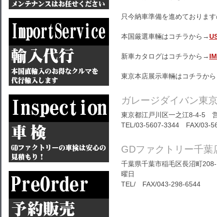
只今納車準備を進めております
本国厳選車輛はコチラから→
U
新車カタログはコチラから→
I
東京本店展示車輛はコチラから
ガレージダイバン東
東京都江戸川区一之江8-4-5 営
TEL/03-5607-3344 FAX/03-5
GDファクトリー千葉
千葉県千葉市稲毛区長沼町208-1
曜日
TEL/ FAX/043-298-6544