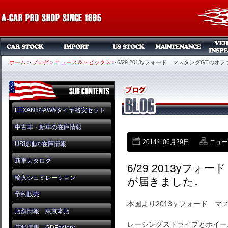
ホーム
>
ブログ
>
ニュース＆トピックス
>
6/29 2013yフォード マスタングGTの
LEXANIのAW&タイヤ格安セット
中古車・新車の在庫情報
2014年06月29日
ニュー
US現地の在庫情報
新車カタログ
6/29 2013yフ
輸入シュミレーション
が届きました。
予約販売
本国より2013ｙフォード マ
店舗情報 東京本店
レーシングストライプとホイー