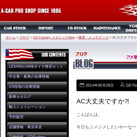
ホーム
>
ブログ
>
GD Factory メカニックblog
>
修理・メンテナンス
>
AC大丈夫ですか
LEXANIのAW&タイヤ格安セット
中古車・新車の在庫情報
2014年06月28日
GD Fa
US現地の在庫情報
新車カタログ
AC大丈夫ですか⁈
輸入シュミレーション
こんばんは。
予約販売
今日もジメジメしたいやーな一日で
店舗情報 東京本店