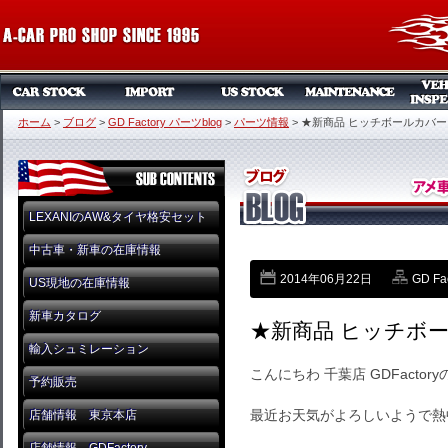
ホーム
>
ブログ
>
GD Factory パーツblog
>
パーツ情報
>
★新商品 ヒッチボールカバー 
LEXANIのAW&タイヤ格安セット
中古車・新車の在庫情報
2014年06月22日
GD Fa
US現地の在庫情報
新車カタログ
★新商品 ヒッチボー
輸入シュミレーション
こんにちわ 千葉店 GDFactor
予約販売
最近お天気がよろしいようで熱
店舗情報 東京本店