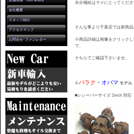
店舗情報 GDFactory
水分補給はマメにとってくださ
会社概要
スタッフ紹介
そんな事より千葉店では新商品
アクセスマップ
※商品詳細は画像をクリックし
お問合せ･ファンレター
で、
そちらでご確認下さいませ。
バラク
・
オバマ
①
モデル
■レシーバーサイズ 2inch 対応