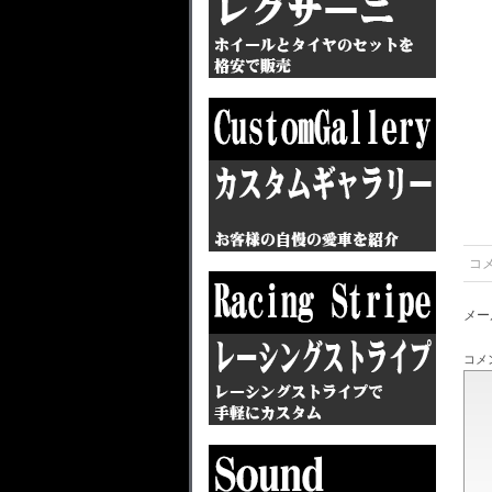
コ
メー
コメ