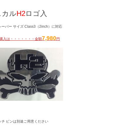
スカル
H2
ロゴ入
シーバー サイズ Class3（2inch）に対応
7,980
購入は・・・・・・・金額
円
ッチ ピンは別途ご用意ください