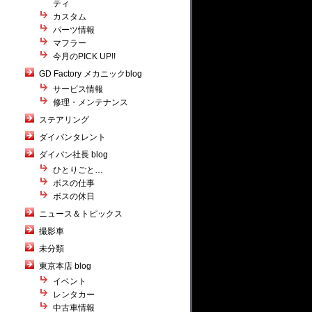
ティ
カスタム
パーツ情報
マフラー
今月のPICK UP!!
GD Factory メカニックblog
サービス情報
修理・メンテナンス
ステアリング
ダイバンタレント
ダイバン社長 blog
ひとりごと…
ボスの仕事
ボスの休日
ニュース＆トピックス
撮影車
未分類
東京本店 blog
イベント
レンタカー
中古車情報