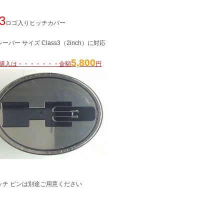
3
ロゴ入りヒッチカバー
シーバー サイズ Class3（2inch）に対応
5,800
購入は・・・・・・・金額
円
ッチ ピンは別途ご用意ください