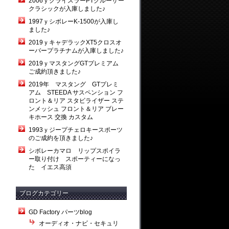
2006ｙクライスラーPTクルーザー
クラシックが入庫しました♪
1997ｙシボレーK-1500が入庫し
ました♪
2019ｙキャデラックXT5クロスオ
ーバープラチナムが入庫しました♪
2019ｙマスタングGTプレミアム
ご成約頂きました♪
2019年 マスタング GTプレミ
アム STEEDA サスペンション フ
ロント＆リア スタビライザー ステ
ンメッシュ フロント＆リア ブレー
キホース 交換 カスタム
1993ｙジープチェロキースポーツ
のご成約を頂きました♪
シボレーカマロ リップスポイラ
ー取り付け スポーティーになっ
た イエス高須
ブログカテゴリー
GD Factory パーツblog
オーディオ・ナビ・セキュリ