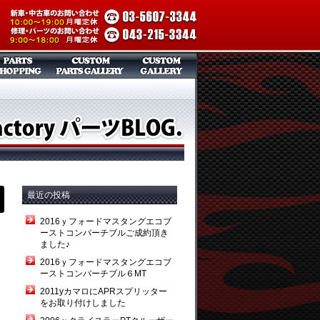
最近の投稿
2016ｙフォードマスタングエコブ
ーストコンバーチブルご成約頂き
ました♪
2016ｙフォードマスタングエコブ
ーストコンバーチブル６MT
2011yカマロにAPRスプリッター
をお取り付けしました