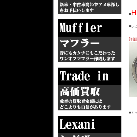
H
■
■レ
詳細
■ヒ