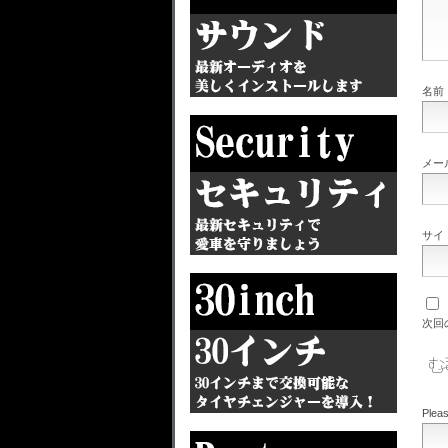
名前
メー
サイ
次回
Pleas