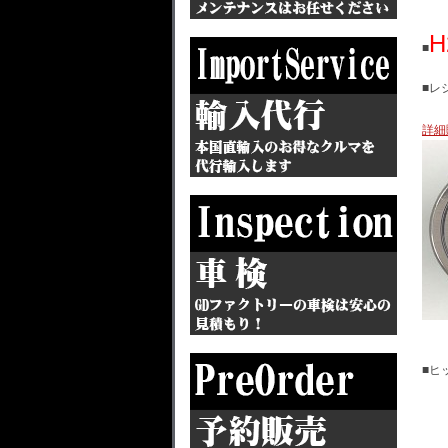
H
■
■レ
詳細
■ヒ