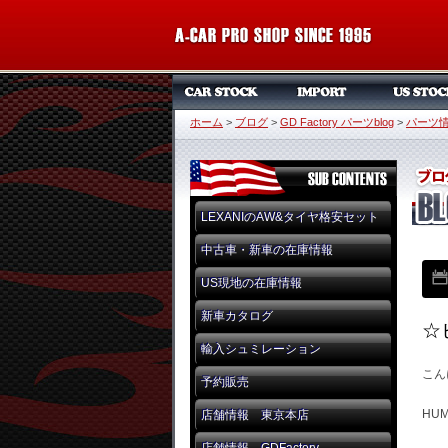
ホーム
>
ブログ
>
GD Factory パーツblog
>
パーツ
LEXANIのAW&タイヤ格安セット
中古車・新車の在庫情報
US現地の在庫情報
新車カタログ
☆
輸入シュミレーション
こん
予約販売
HU
店舗情報 東京本店