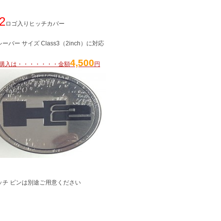
2
ロゴ入りヒッチカバー
シーバー サイズ Class3（2inch）に対応
4,500
購入は・・・・・・・金額
円
ッチ ピンは別途ご用意ください