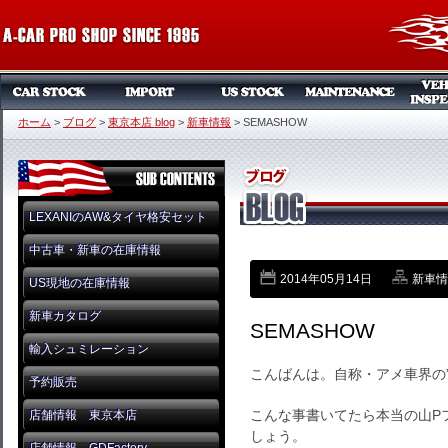
ホーム
>
ブログ
>
東京本店 blog
>
新車情報
>
SEMASHOW
LEXANIのAW&タイヤ格安セット
中古車・新車の在庫情報
2014年05月14日
新車情
US現地の在庫情報
新車カタログ
SEMASHOW
輸入シュミレーション
こんばんは。自称・アメ車界の
予約販売
こんな事書いてたら本当の山P
店舗情報 東京本店
しょう。