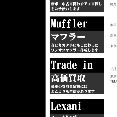
絶賛
本国
新車
東京
ガ
東京
TEL