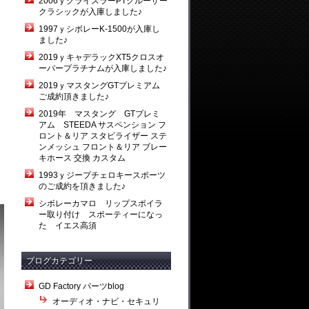
2006ｙクライスラーPTクルーザー
クラシックが入庫しました♪
1997ｙシボレーK-1500が入庫し
ました♪
2019ｙキャデラックXT5クロスオ
ーバープラチナムが入庫しました♪
2019ｙマスタングGTプレミアム
ご成約頂きました♪
2019年 マスタング GTプレミ
アム STEEDA サスペンション フ
ロント＆リア スタビライザー ステ
ンメッシュ フロント＆リア ブレー
キホース 交換 カスタム
1993ｙジープチェロキースポーツ
のご成約を頂きました♪
シボレーカマロ リップスポイラ
ー取り付け スポーティーになっ
た イエス高須
ブログカテゴリー
GD Factory パーツblog
オーディオ・ナビ・セキュリ