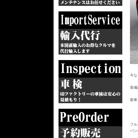
今な
装備
新車
フル
バン