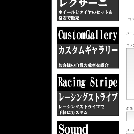
コ
メー
コメ
名前
メー