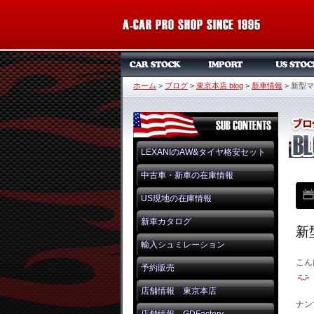
ホーム
>
ブログ
>
東京本店 blog
>
新車情報
>
新型マ
LEXANIのAW&タイヤ格安セット
中古車・新車の在庫情報
US現地の在庫情報
新車カタログ
新
輸入シュミレーション
こん
予約販売
店舗情報 東京本店
ナン