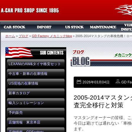
ホーム
>
ブログ
>
GD Factory メカニックblog
>
2005-2014マスタングの車検危機
LEXANIのAW&タイヤ格安セット
中古車・新車の在庫情報
2026年03月04日
GD F
US現地の在庫情報
新車カタログ
2005-2014マ
輸入シュミレーション
査完全移行と対策
予約販売
マスタングオーナーの皆様、こ
店舗情報 東京本店
今日は避けては通れない「車検
ます。