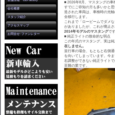
店舗情報 GDFactory
■ 2026年8月、マスタングの
すでにご存知の方も多いかと思い
会社概要
造された車両は、車検時の光軸
全移行します。
スタッフ紹介
これまで「ロービームでダメな
アクセスマップ
がありましたが、これが廃止さ
2014年モデルのマスタング
で
お問合せ･ファンレター
■ 純正ライトの致命的な弱点
この年式のマスタング、実は純
在しません。
並行車の場合、もともと右側通
を向いてしまっています。今ま
右調整ができない純正ライトで
至難の業です。