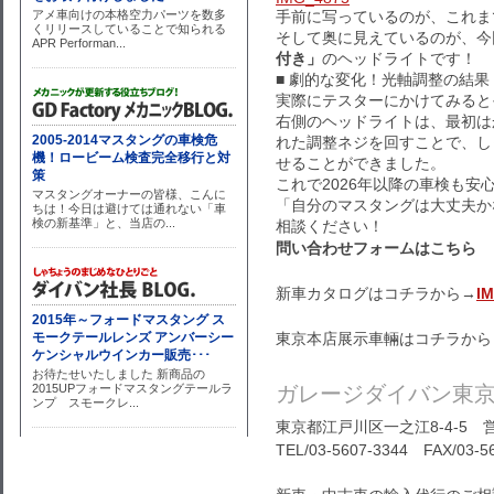
手前に写っているのが、これま
そして奥に見えているのが、今
付き」
のヘッドライトです！
■ 劇的な変化！光軸調整の結果
実際にテスターにかけてみると
右側のヘッドライトは、最初は
れた調整ネジを回すことで、し
せることができました。
これで2026年以降の車検も安
「自分のマスタングは大丈夫か
相談ください！
問い合わせフォームはこちら
新車カタログはコチラから→
I
東京本店展示車輛はコチラから
ガレージダイバン東
東京都江戸川区一之江8-4-5 営
TEL/03-5607-3344 FAX/03-5