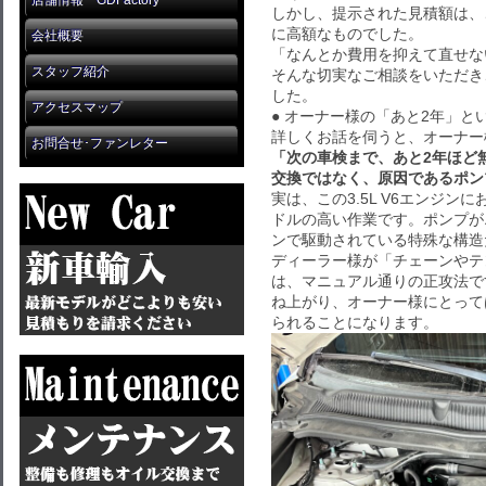
店舗情報 GDFactory
しかし、提示された見積額は、
に高額なものでした。
会社概要
「なんとか費用を抑えて直せな
スタッフ紹介
そんな切実なご相談をいただき
した。
アクセスマップ
● オーナー様の「あと2年」と
詳しくお話を伺うと、オーナー
お問合せ･ファンレター
「次の車検まで、あと2年ほど
交換ではなく、原因であるポン
実は、この3.5L V6エンジ
ドルの高い作業です。ポンプが
ンで駆動されている特殊な構造
ディーラー様が「チェーンやテ
は、マニュアル通りの正攻法で
ね上がり、オーナー様にとって
られることになります。