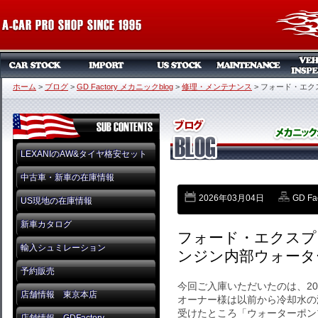
ホーム
>
ブログ
>
GD Factory メカニックblog
>
修理・メンテナンス
>
フォード・エク
LEXANIのAW&タイヤ格安セット
中古車・新車の在庫情報
2026年03月04日
GD F
US現地の在庫情報
新車カタログ
フォード・エクスプ
輸入シュミレーション
ンジン内部ウォータ
予約販売
今回ご入庫いただいたのは、2
店舗情報 東京本店
オーナー様は以前から冷却水の
受けたところ「ウォーターポン