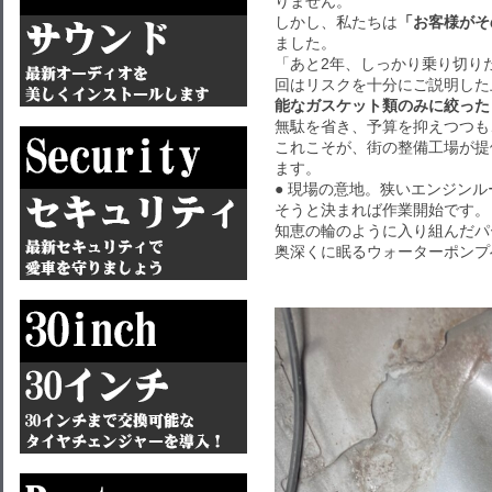
りません。
しかし、私たちは
「お客様がそ
ました。
「あと2年、しっかり乗り切り
回はリスクを十分にご説明した
能なガスケット類のみに絞った
無駄を省き、予算を抑えつつも
これこそが、街の整備工場が提
ます。
● 現場の意地。狭いエンジン
そうと決まれば作業開始です。
知恵の輪のように入り組んだパ
奥深くに眠るウォーターポンプ