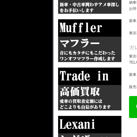
納車
お待
新車
東京
ガ
東京
TEL
新車
販売