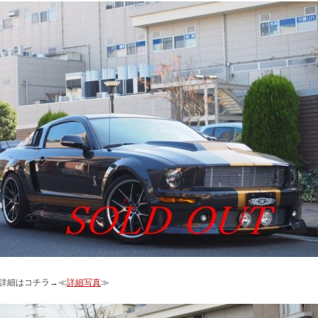
詳細はコチラ→≪
詳細写真
≫