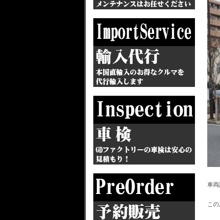
車両
この