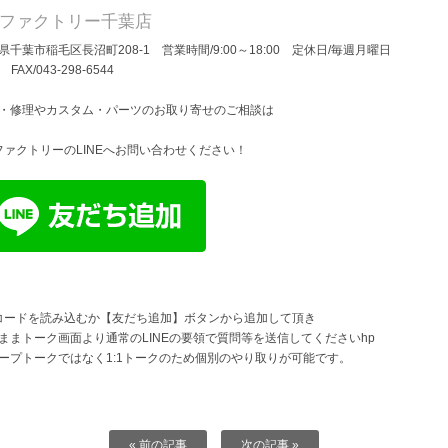
Dファクトリー千葉店
県千葉市稲毛区長沼町208-1 営業時間/9:00～18:00 定休日/毎週月曜日
/ FAX/043-298-6544
・修理やカスタム・パーツのお取り寄せのご相談は
ファクトリーのLINEへお問い合わせください！
コードを読み込むか【友だち追加】ボタンから追加して頂き
ままトーク画面より通常のLINEの要領で質問等を送信してくださいhp
ープトークではなく1:1トークのため個別のやり取りが可能です。
« 前の記事
次の記事 »