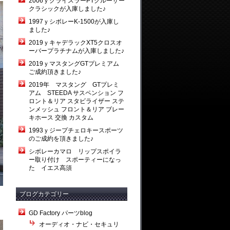
2006ｙクライスラーPTクルーザー
クラシックが入庫しました♪
1997ｙシボレーK-1500が入庫し
ました♪
2019ｙキャデラックXT5クロスオ
ーバープラチナムが入庫しました♪
2019ｙマスタングGTプレミアム
ご成約頂きました♪
2019年 マスタング GTプレミ
アム STEEDA サスペンション フ
ロント＆リア スタビライザー ステ
ンメッシュ フロント＆リア ブレー
キホース 交換 カスタム
1993ｙジープチェロキースポーツ
のご成約を頂きました♪
シボレーカマロ リップスポイラ
ー取り付け スポーティーになっ
た イエス高須
ブログカテゴリー
GD Factory パーツblog
オーディオ・ナビ・セキュリ