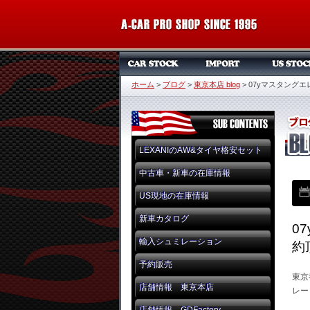
ホーム
>
ブログ
>
東京本店 blog
>
07yマスタング
LEXANIのAW&タイヤ格安セット
中古車・新車の在庫情報
US現地の在庫情報
新車カタログ
0
輸入シュミレーション
約
予約販売
東京
店舗情報 東京本店
レー