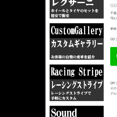
G
千葉
TEL
車検
GD
QR
その
グル