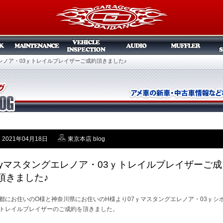
エレノア・03ｙトレイルブレイザーご成約頂きました♪
2021年04月18日
東京本店 blog
7yマスタングエレノア・03ｙトレイルブレイザーご成
頂きました♪
都にお住いのO様と神奈川県にお住いのH様より07ｙマスタングエレノア・03ｙシ
トレイルブレイザーのご成約を頂きました。