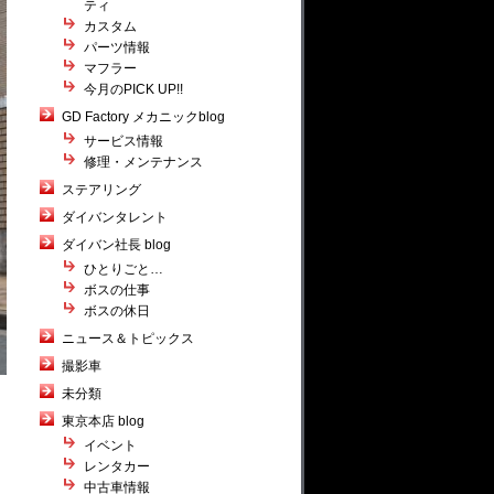
ティ
カスタム
パーツ情報
マフラー
今月のPICK UP!!
GD Factory メカニックblog
サービス情報
修理・メンテナンス
ステアリング
ダイバンタレント
ダイバン社長 blog
ひとりごと…
ボスの仕事
ボスの休日
ニュース＆トピックス
撮影車
未分類
東京本店 blog
イベント
レンタカー
中古車情報