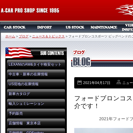
ホーム
>
ブログ
>
ニュース＆トピックス
>
フォードブロンコスポーツ ビッグベンドの
LEXANIのAW&タイヤ格安セット
中古車・新車の在庫情報
2021年04月17日
ニュー
US現地の在庫情報
新車カタログ
フォードブロンコス
輸入シュミレーション
介です！
予約販売
2021年フォー
店舗情報 東京本店