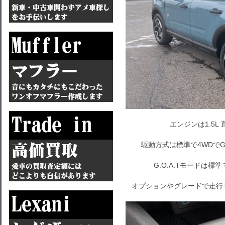
エンジンは1.5L
駆動方式は標準で4WDでG
G.O.A.Tモードは
オプションやグレードで走行