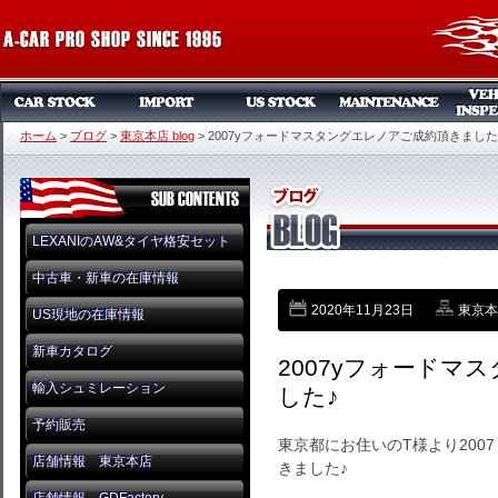
ホーム
>
ブログ
>
東京本店 blog
>
2007yフォードマスタングエレノアご成約頂きました
LEXANIのAW&タイヤ格安セット
中古車・新車の在庫情報
2020年11月23日
東京本店
US現地の在庫情報
新車カタログ
2007yフォードマ
輸入シュミレーション
した♪
予約販売
東京都にお住いのT様より200
店舗情報 東京本店
きました♪