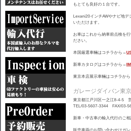
もとても良好の１台です。
Lexani20インチAWやナ
いただけます。
お車はこれから納車前点検を行
ださい。
本国厳選車輛はコチラから→
U
新車カタログはコチラから→
I
東京本店展示車輛はコチラから
ガレージダイバン東
東京都江戸川区一之江8-4-5 営
TEL/03-5607-3344 FAX/03-5
新車・中古車の輸入代行のご相
販売車両のお問い合わせはガレ