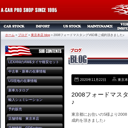
ホーム
>
ブログ
>
東京本店 blog
>
2008フォードマスタングV6D車ご成約頂きました♪
LEXANIのAW&タイヤ格安セット
中古車・新車の在庫情報
2020年11月22日
東京本店
US現地の在庫情報
新車カタログ
2008フォードマス
輸入シュミレーション
♪
予約販売
東京都にお住いのS様より200
店舗情報 東京本店
成約を頂きました♪