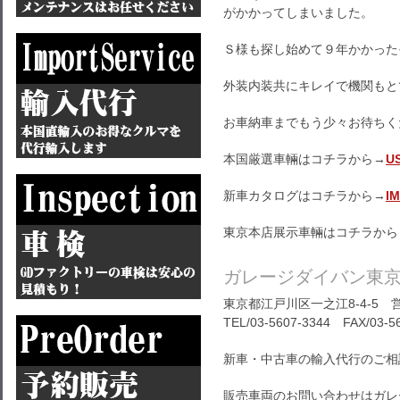
がかかってしまいました。
Ｓ様も探し始めて９年かかった
外装内装共にキレイで機関もと
お車納車までもう少々お待ちく
本国厳選車輛はコチラから→
U
新車カタログはコチラから→
I
東京本店展示車輛はコチラから
ガレージダイバン東
東京都江戸川区一之江8-4-5 営
TEL/03-5607-3344 FAX/03-5
新車・中古車の輸入代行のご相
販売車両のお問い合わせはガレ