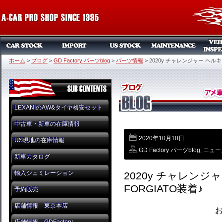
ホーム
>
ブログ
>
GD Factory パーツblog
>
パーツ情報
>
2020y チャレンジャー ヘルキ
LEXANIのAW&タイヤ格安セット
中古車・新車の在庫情報
2020年10月10日
US現地の在庫情報
GD Factory パーツblog
,
ニュー
新車カタログ
輸入シュミレーション
2020y チャレン
FORGIATO装着♪
予約販売
店舗情報 東京本店