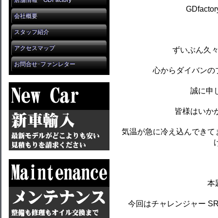
店舗情報 GDFactory
GDfact
会社概要
スタッフ紹介
アクセスマップ
ずいぶん久
お問合せ･ファンレター
心からダイバンの
誠に申
皆様はいか
気温が急に冷え込んできて
本
今回はチャレンジャー SRT 