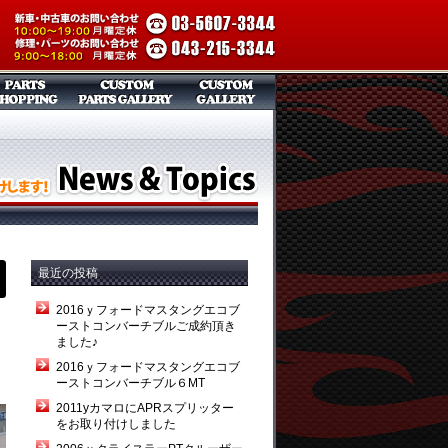
最近の投稿
2016ｙフォードマスタングエコブ
ーストコンバーチブルご成約頂き
ました♪
2016ｙフォードマスタングエコブ
ーストコンバーチブル６MT
2011yカマロにAPRスプリッター
をお取り付けしました