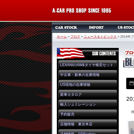
ホーム
>
ブログ
>
ニュース＆トピックス
>
2014
LEXANIのAW&タイヤ格安セット
中古車・新車の在庫情報
US現地の在庫情報
新車カタログ
2
輸入シュミレーション
予約販売
店舗情報 東京本店