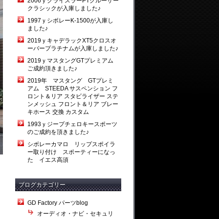
2006ｙクライスラーPTクルーザー
クラシックが入庫しました♪
1997ｙシボレーK-1500が入庫し
ました♪
2019ｙキャデラックXT5クロスオ
ーバープラチナムが入庫しました♪
2019ｙマスタングGTプレミアム
ご成約頂きました♪
2019年 マスタング GTプレミ
アム STEEDA サスペンション フ
ロント＆リア スタビライザー ステ
ンメッシュ フロント＆リア ブレー
キホース 交換 カスタム
1993ｙジープチェロキースポーツ
のご成約を頂きました♪
シボレーカマロ リップスポイラ
ー取り付け スポーティーになっ
た イエス高須
ブログカテゴリー
GD Factory パーツblog
オーディオ・ナビ・セキュリ