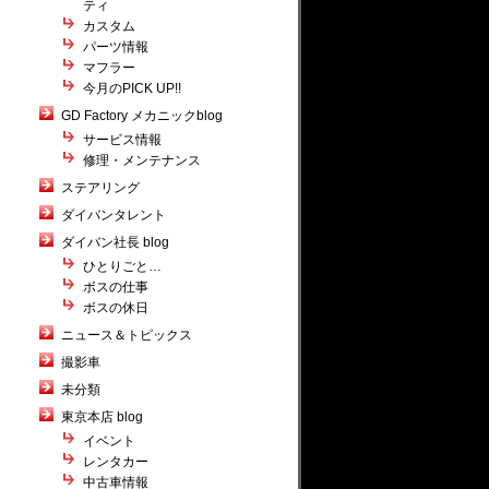
ティ
カスタム
パーツ情報
マフラー
今月のPICK UP!!
GD Factory メカニックblog
サービス情報
修理・メンテナンス
ステアリング
ダイバンタレント
ダイバン社長 blog
ひとりごと…
ボスの仕事
ボスの休日
ニュース＆トピックス
撮影車
未分類
東京本店 blog
イベント
レンタカー
中古車情報