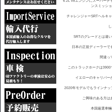
6.2L V8エンジンにスーパ
ンスミッショ
チャレンジャーSRTヘルキ
し
SRTのグレードとは違
日本の正規ディーラーで
間違っ
このトラックホークは390
イエローのキャリパー
2020年モデルでもラインナ
ご興味のある方は
本国厳選車輛