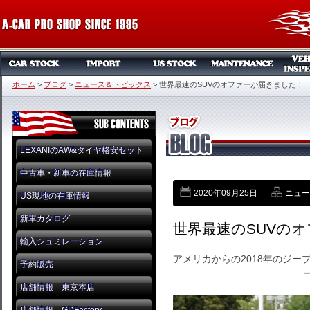
ホーム
>
ブログ
>
ニュース＆トピックス
>
世界最速のSUVのオファーが届きました！
LEXANIのAW&タイヤ格安セット
中古車・新車の在庫情報
2020年09月25日
ニュー
US現地の在庫情報
新車カタログ
世界最速のSUVの
輸入シュミレーション
アメリカからの2018年のジ
予約販売
店舗情報 東京本店