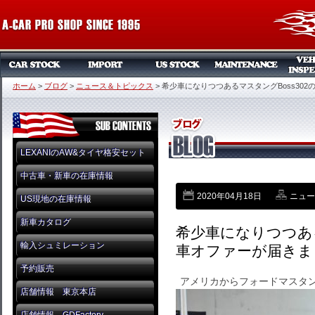
ホーム
>
ブログ
>
ニュース＆トピックス
>
希少車になりつつあるマスタングBoss30
LEXANIのAW&タイヤ格安セット
中古車・新車の在庫情報
2020年04月18日
ニュー
US現地の在庫情報
新車カタログ
希少車になりつつある
輸入シュミレーション
車オファーが届きま
予約販売
アメリカからフォードマスタング
店舗情報 東京本店