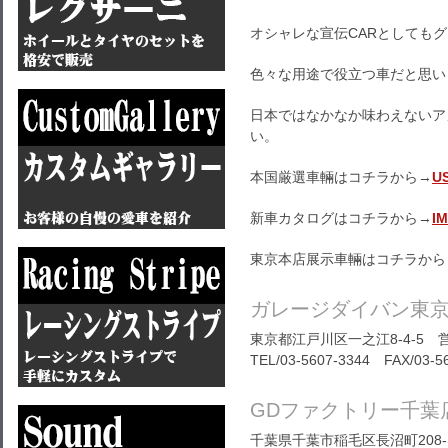
オシャレな宣伝CARとしても
色々な用途で役立つ車だと思い
日本ではなかなか味わえないア
い。
本国厳選車輛はコチラから→
U
新車カタログはコチラから→
I
東京本店展示車輛はコチラから
ガレージダイバン東
東京都江戸川区一之江8-4-5 営
TEL/03-5607-3344 FAX/03-5
GDファクトリー千葉
千葉県千葉市稲毛区長沼町208-1