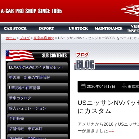
ホーム
>
ブログ
>
東京本店 blog
>
USニッサンNVパッセンジャー3500SLをベースにカ
LEXANIのAW&タイヤ格安セット
中古車・新車の在庫情報
2020年04月17日
東京本店
US現地の在庫情報
新車カタログ
USニッサンNVパッ
輸入シュミレーション
にカスタム
予約販売
アメリカから2018ｙUSニッサ
店舗情報 東京本店
ーが届きました