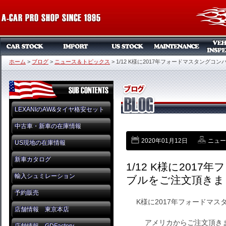
ホーム
>
ブログ
>
ニュース＆トピックス
>
1/12 K様に2017年フォードマスタングコ
LEXANIのAW&タイヤ格安セット
中古車・新車の在庫情報
2020年01月12日
ニュー
US現地の在庫情報
新車カタログ
1/12 K様に201
輸入シュミレーション
ブルをご注文頂きま
予約販売
K様に2017年フォードマ
店舗情報 東京本店
アメリカからご注文頂き