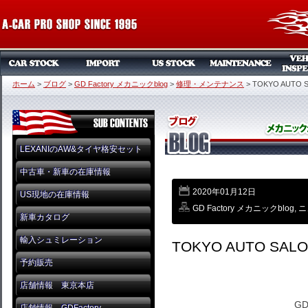
ホーム
>
ブログ
>
GD Factory メカニックblog
>
修理・メンテナンス
>
TOKYO AUTO
LEXANIのAW&タイヤ格安セット
中古車・新車の在庫情報
2020年01月12日
US現地の在庫情報
GD Factory メカニックblog
,
ニ
新車カタログ
輸入シュミレーション
TOKYO AUTO SA
予約販売
店舗情報 東京本店
GD