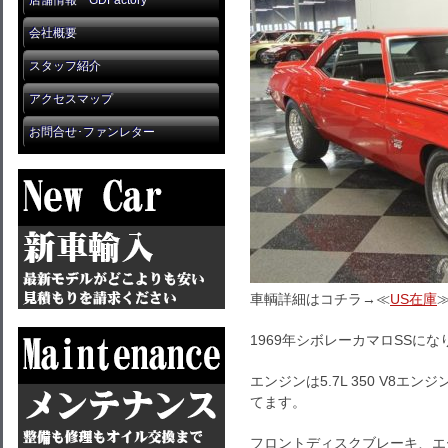
店舗情報 GDFactory
会社概要
スタッフ紹介
アクセスマップ
お問合せ･ファンレター
車輌詳細はコチラ→≪
US在庫
1969年シボレーカマロSSにな
エンジンは5.7L 350 V8
てます。
フロントディスクブレーキ、エ