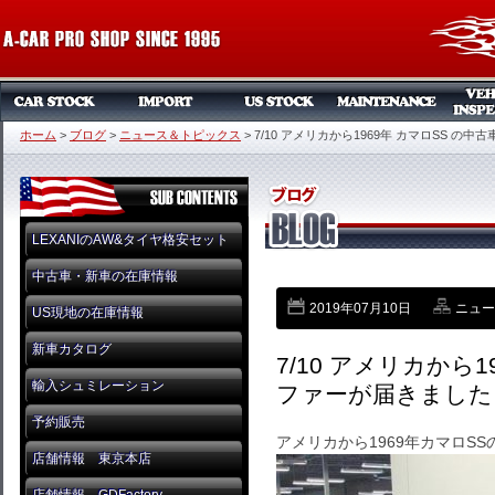
ホーム
>
ブログ
>
ニュース＆トピックス
>
7/10 アメリカから1969年 カマロSS の
LEXANIのAW&タイヤ格安セット
中古車・新車の在庫情報
2019年07月10日
ニュー
US現地の在庫情報
新車カタログ
7/10 アメリカから1
輸入シュミレーション
ファーが届きました
予約販売
アメリカから1969年カマロS
店舗情報 東京本店