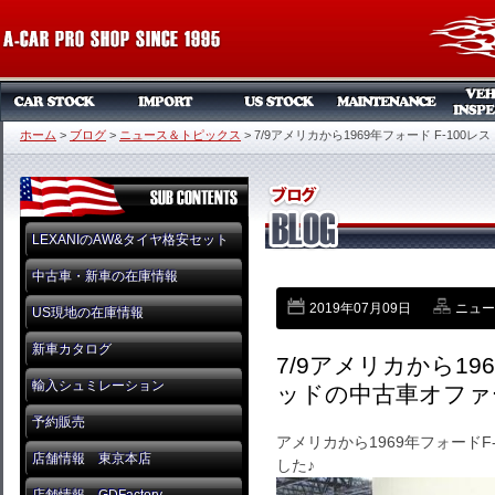
ホーム
>
ブログ
>
ニュース＆トピックス
>
7/9アメリカから1969年フォード F-10
LEXANIのAW&タイヤ格安セット
中古車・新車の在庫情報
2019年07月09日
ニュー
US現地の在庫情報
新車カタログ
7/9アメリカから19
輸入シュミレーション
ッドの中古車オファ
予約販売
アメリカから1969年フォード
店舗情報 東京本店
した♪