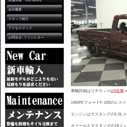
店舗情報 GDFactory
会社概要
スタッフ紹介
アクセスマップ
お問合せ･ファンレター
車輌詳細はコチラ→≪
US在庫
1969年フォードF-100のレ
エンジンはマスタングの5.0L
ホイールもマスタングの19イ