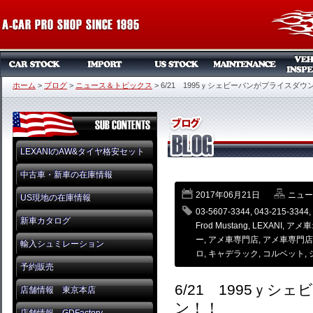
ホーム
>
ブログ
>
ニュース＆トピックス
>
6/21 1995ｙシェビーバンがプライスダウ
LEXANIのAW&タイヤ格安セット
中古車・新車の在庫情報
2017年06月21日
ニュー
US現地の在庫情報
03-5607-3344
,
043-215-3344
,
新車カタログ
Frod Mustang
,
LEXANI
,
アメ車
ー
,
アメ車専門店
,
アメ車専門店
輸入シュミレーション
ロ
,
キャデラック
,
コルベット
,
予約販売
6/21 1995ｙ
店舗情報 東京本店
ン！！