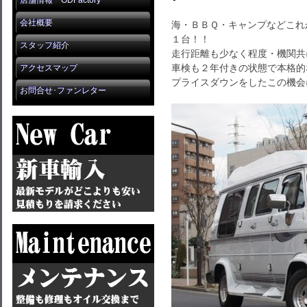
店舗情報 GDFactory
会社概要
海・ＢＢＱ・キャンプなどこれ
１台！！
スタッフ紹介
走行距離も少なく程度・機関共
車検も２年付きの状態で本格的
アクセスマップ
プライスダウンをしたこの機会
お問合せ･ファンレター