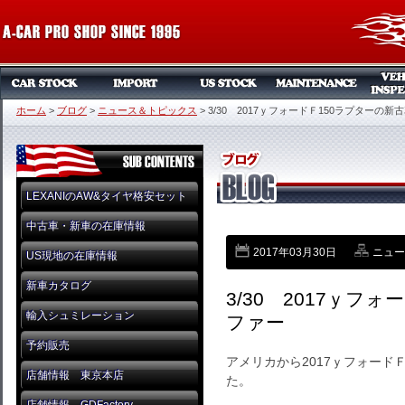
ホーム
>
ブログ
>
ニュース＆トピックス
>
3/30 2017ｙフォードＦ150ラプターの新
LEXANIのAW&タイヤ格安セット
中古車・新車の在庫情報
2017年03月30日
ニュー
US現地の在庫情報
新車カタログ
3/30 2017ｙフ
輸入シュミレーション
ファー
予約販売
アメリカから2017ｙフォード
店舗情報 東京本店
た。