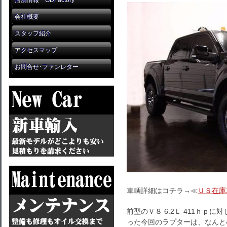
店舗情報 GDFactory
会社概要
スタッフ紹介
アクセスマップ
お問合せ･ファンレター
車輌詳細はコチラ→≪
ＵＳ在庫
前型のＶ８ 6.2Ｌ 411ｈｐ
った今回のラプターは、なんと