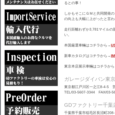
るとの事！
しかもそこにＧＭと共同開発の
の向上も大幅に上がったと言わ
走行距離わずか3,781マイル
い。
本国厳選車輛はコチラから→
U
新車カタログはコチラから→
I
東京本店展示車輛はコチラから
ガレージダイバン東
東京都江戸川区一之江8-4-5 営
TEL/03-5607-3344 FAX/03-5
GDファクトリー千葉
千葉県千葉市稲毛区長沼町208-1