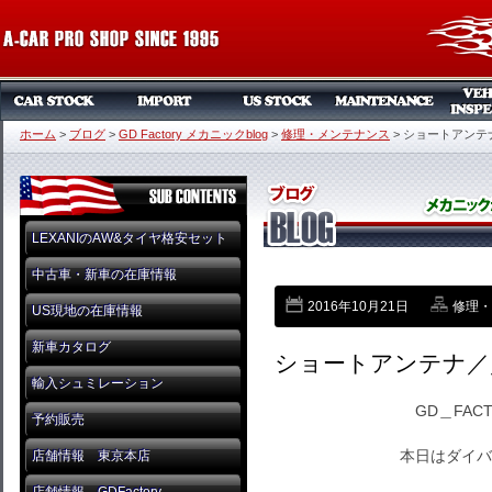
ホーム
>
ブログ
>
GD Factory メカニックblog
>
修理・メンテナンス
>
ショートアンテ
LEXANIのAW&タイヤ格安セット
中古車・新車の在庫情報
2016年10月21日
修理・
US現地の在庫情報
新車カタログ
ショートアンテナ／
輸入シュミレーション
GD＿FAC
予約販売
本日はダイバ
店舗情報 東京本店