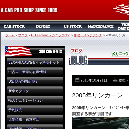
ホーム
>
ブログ
>
GD Factory メカニックblog
>
修理・メンテナンス
>
2005年リンカー
LEXANIのAW&タイヤ格安セット
中古車・新車の在庫情報
2016年10月21日
修理・
US現地の在庫情報
新車カタログ
2005年リンカーン ﾅ
輸入シュミレーション
2005年リンカーン ﾅﾋﾞｹﾞ
予約販売
調整する事が可能です
店舗情報 東京本店