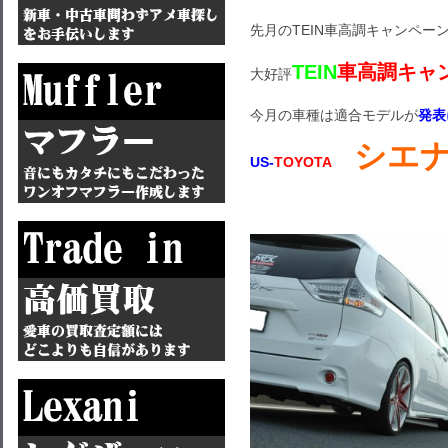
先月のTEIN車高調キャンペー
TEIN
車高調キャ
大好評
今月の車種は適合モデルが
発表
シエ
US-
TOYOTA