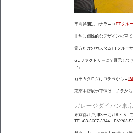
車両詳細はコチラ→≪
PTクル
非常に個性的なデザインの車でカ
貴方だけのカスタムPTクルー
GDファクトリーにて展示して
い。
新車カタログはコチラから→
I
東京本店展示車輛はコチラから
ガレージダイバン東
東京都江戸川区一之江8-4-5 営
TEL/03-5607-3344 FAX/03-5
新車・中古車の輸入代行のご相