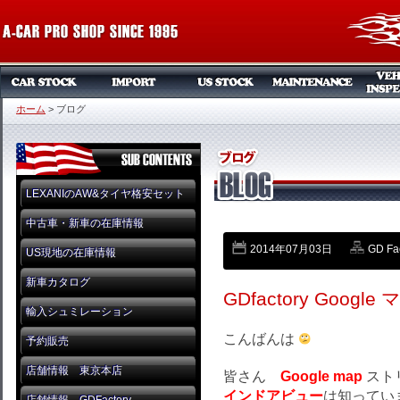
ホーム
>
ブログ
LEXANIのAW&タイヤ格安セット
中古車・新車の在庫情報
2014年07月03日
GD Fa
US現地の在庫情報
新車カタログ
GDfactory Goo
輸入シュミレーション
こんばんは
予約販売
店舗情報 東京本店
皆さん
Google map
スト
インドアビュー
は知ってい