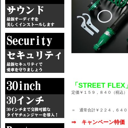
「STREET FLEX
定価￥１５９，８４０（税込
＝ 通常合計￥２２４，６４０
⇒ キャンペーン特価