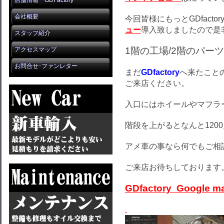
店舗情報 GDFactory
会社概要
今回皆様にもっとGDfact
ュー
導入致しましたので是
スタッフ紹介
1階の工場/2階のパー
アクセスマップ
お問合せ･ファンレター
まだ
GDfactory
へ来たこと
ご来店ください。
入口にはホイールやマフラ
階段を上がるとなんと120
アメ車の事なら何でもご相
ご来店お待ちしております
GDfactory Google m