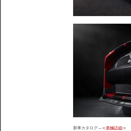
新車カタログ→≪
車輛詳細
≫