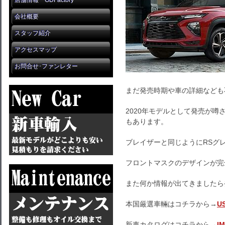
店舗情報 GDFactory
会社概要
スタッフ紹介
アクセスマップ
お問合せ･ファンレター
まだ発売時期や車の詳細なども
2020年モデルとして発売が噂
もあります。
ブレイザーと同じようにRSグ
フロントマスクのデザインが完
また何か情報が出てきましたら
本国厳選車輛はコチラから→
U
新車カタログはコチラから→
I