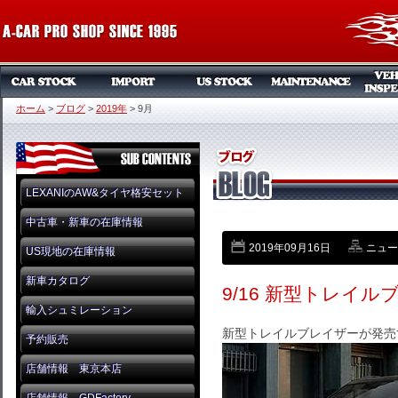
ホーム
>
ブログ
>
2019年
>
9月
LEXANIのAW&タイヤ格安セット
中古車・新車の在庫情報
2019年09月16日
ニュー
US現地の在庫情報
新車カタログ
9/16 新型トレイ
輸入シュミレーション
新型トレイルブレイザーが発売
予約販売
店舗情報 東京本店