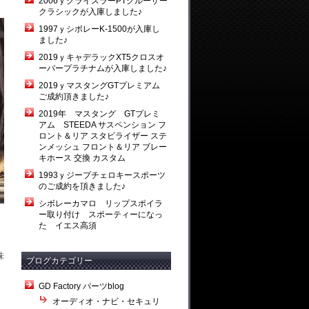
2006ｙクライスラーPTクルーザー
クラシックが入庫しました♪
1997ｙシボレーK-1500が入庫し
ました♪
2019ｙキャデラックXT5クロスオ
ーバープラチナムが入庫しました♪
2019ｙマスタングGTプレミアム
ご成約頂きました♪
2019年 マスタング GTプレミ
アム STEEDA サスペンション フ
ロント＆リア スタビライザー ステ
ンメッシュ フロント＆リア ブレー
キホース 交換 カスタム
1993ｙジープチェロキースポーツ
のご成約を頂きました♪
シボレーカマロ リップスポイラ
ー取り付け スポーティーになっ
た イエス高須
味
ブログカテゴリー
GD Factory パーツblog
オーディオ・ナビ・セキュリ