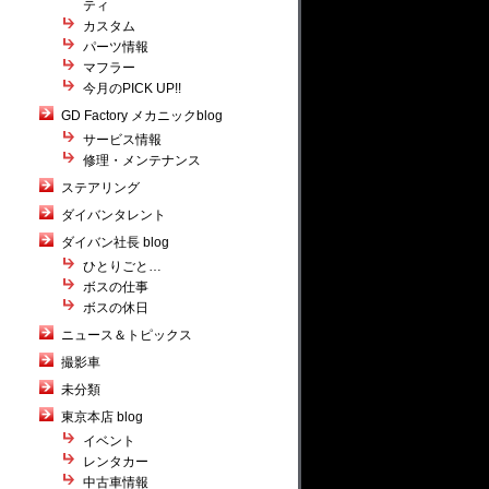
ティ
カスタム
パーツ情報
マフラー
今月のPICK UP!!
GD Factory メカニックblog
サービス情報
修理・メンテナンス
ステアリング
ダイバンタレント
ダイバン社長 blog
ひとりごと…
ボスの仕事
ボスの休日
ニュース＆トピックス
撮影車
未分類
東京本店 blog
イベント
レンタカー
中古車情報