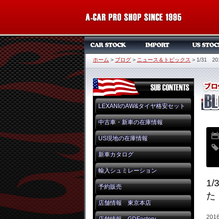
ホーム
>
ブログ
>
ニュース＆トピックス
>
1/31 
LEXANIのAW&タイヤ格安セット
中古車・新車の在庫情報
US現地の在庫情報
新車カタログ
輸入シュミレーション
1
予約販売
た
店舗情報 東京本店
20