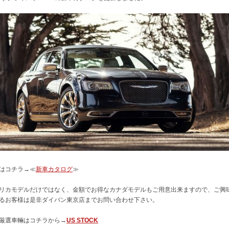
はコチラ→≪
新車カタログ
≫
リカモデルだけではなく、金額でお得なカナダモデルもご用意出来ますので、ご興
るお客様は是非ダイバン東京店までお問い合わせ下さい。
厳選車輛はコチラから→
US STOCK