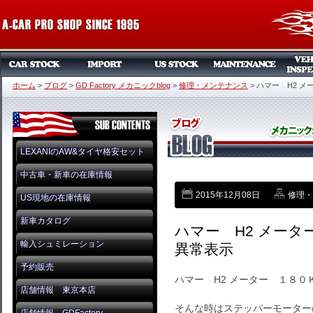
ホーム
>
ブログ
>
GD Factory メカニックblog
>
修理・メンテナンス
>
ハマー H2 
LEXANIのAW&タイヤ格安セット
中古車・新車の在庫情報
2015年12月08日
修理・
US現地の在庫情報
新車カタログ
ハマー H2 メー
輸入シュミレーション
異常表示
予約販売
ハマー H2 メーター １８
店舗情報 東京本店
そんな時はステッパーモーター