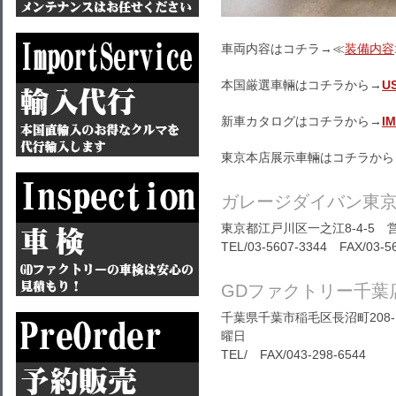
車両内容はコチラ→≪
装備内容
本国厳選車輛はコチラから→
U
新車カタログはコチラから→
I
東京本店展示車輛はコチラから
ガレージダイバン東
東京都江戸川区一之江8-4-5 営
TEL/03-5607-3344 FAX/03-5
GDファクトリー千葉
千葉県千葉市稲毛区長沼町208-1
曜日
TEL/ FAX/043-298-6544