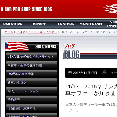
ホーム
>
ブログ
>
ニュース＆トピックス
>
11/17 2015ｙリンカーン ナビゲータ
LEXANIのAW&タイヤ格安セット
中古車・新車の在庫情報
2015年11月17日
ニュー
US現地の在庫情報
新車カタログ
11/17 2015ｙ
輸入シュミレーション
車オファーが届きま
予約販売
日本の正規ディーラー車では新
店舗情報 東京本店
ーター。