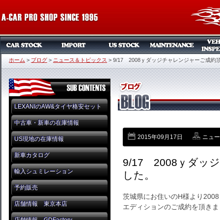
ホーム
>
ブログ
>
ニュース＆トピックス
>
9/17 2008ｙダッジチャレンジャーご成
LEXANIのAW&タイヤ格安セット
中古車・新車の在庫情報
2015年09月17日
ニュー
US現地の在庫情報
新車カタログ
9/17 2008ｙ
輸入シュミレーション
した。
予約販売
茨城県にお住いのH様より200
店舗情報 東京本店
エディションのご成約を頂きま