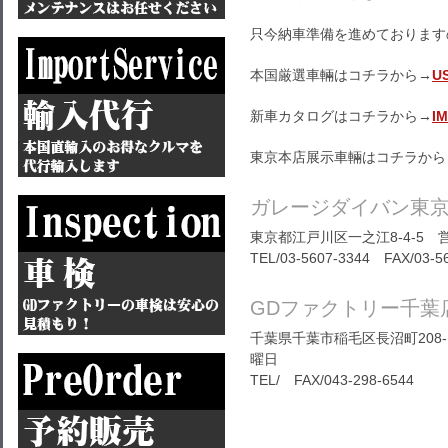
只今納車準備を進めております
本国厳選車輛はコチラから→
U
新車カタログはコチラから→
I
東京本店展示車輛はコチラから
ガレージダイバン東
東京都江戸川区一之江8-4-5 営
TEL/03-5607-3344 FAX/03-5
GDファクトリー千葉
千葉県千葉市稲毛区長沼町208-1
曜日
TEL/ FAX/043-298-6544