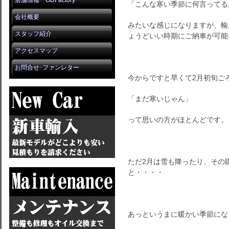
店舗情報 GDFactory
「こんな寒い季節に何言ってる
会社概要
みたいな感じになりますが、輸
スタッフ紹介
ょうどいい時期にご納車が可能
アクセスマップ
お問合せ･ファンレター
今からですと早くて2月初旬ご
「まだ寒いじゃん」
って思いの方がほとんどです。
ただ2月は雪も降ったり、その
と・・・・
あっというまに暖かい季節にな