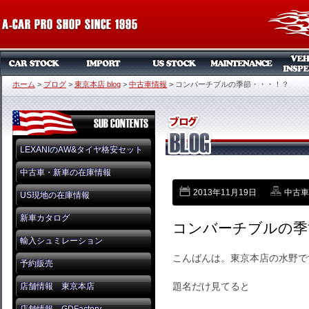
ホーム
>
ブログ
>
東京本店 blog
>
中古車情報
>
コンバーチブルの季節・・・！？
LEXANIのAW&タイヤ格安セット
中古車・新車の在庫情報
2013年11月19日
中古車
US現地の在庫情報
新車カタログ
コンバーチブルの季
輸入シュミレーション
こんばんは。東京本店の水野で
予約販売
題名だけ見てると
店舗情報 東京本店