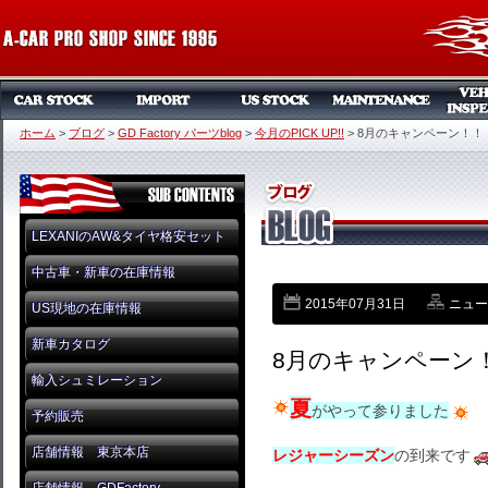
ホーム
>
ブログ
>
GD Factory パーツblog
>
今月のPICK UP!!
>
8月のキャンペーン！！
LEXANIのAW&タイヤ格安セット
中古車・新車の在庫情報
2015年07月31日
ニュー
US現地の在庫情報
新車カタログ
8月のキャンペーン
輸入シュミレーション
夏
がやって参りました
予約販売
店舗情報 東京本店
レジャーシーズン
の到来です