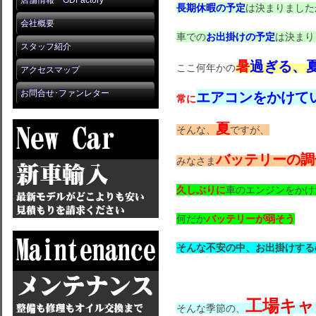
店舗情報 GDFactory
長期休暇の予定
は決まりました
会社概要
車での
お出掛けの予定
は決まり
スタッフ紹介
暑
過ぎる、
ここ何年かの
アクセスマップ
お問合せ･ファンレター
エアコンをかけて
常に
夏
そんな、
ですが、
バッテリーの調
みなさま
久しぶりに
車のエンジンをかけ
何だか
バッテリーが弱そう
そんな不安の中、お出掛けする
工場キャ
そんな季節の、