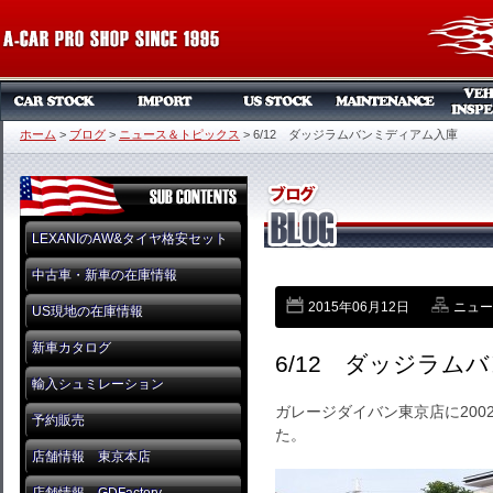
ホーム
>
ブログ
>
ニュース＆トピックス
>
6/12 ダッジラムバンミディアム入庫
LEXANIのAW&タイヤ格安セット
中古車・新車の在庫情報
2015年06月12日
ニュー
US現地の在庫情報
新車カタログ
6/12 ダッジラム
輸入シュミレーション
ガレージダイバン東京店に20
予約販売
た。
店舗情報 東京本店