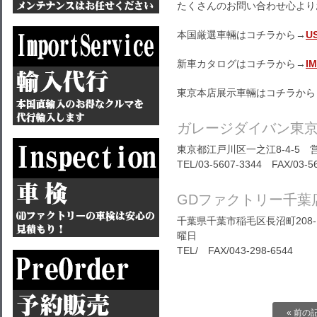
たくさんのお問い合わせ心より
本国厳選車輛はコチラから→
U
新車カタログはコチラから→
I
東京本店展示車輛はコチラから
ガレージダイバン東
東京都江戸川区一之江8-4-5 営
TEL/03-5607-3344 FAX/03-5
GDファクトリー千葉
千葉県千葉市稲毛区長沼町208-1
曜日
TEL/ FAX/043-298-6544
« 前の