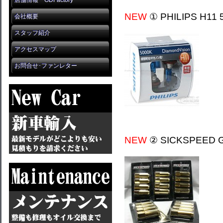
店舗情報 GDFactory
NEW
① PHILIPS H1
会社概要
スタッフ紹介
アクセスマップ
お問合せ･ファンレター
NEW
② SICKSPEED GO