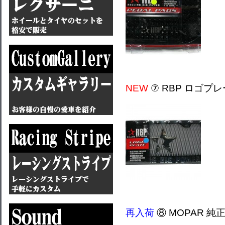
NEW
⑦ RBP ロゴプ
再入荷
⑧ MOPAR 