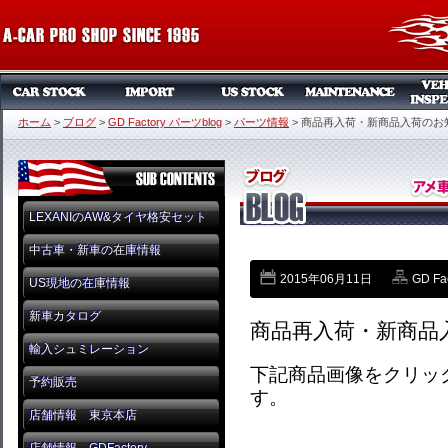
ホーム
>
ブログ
>
GD Factory パーツblog
>
パーツ情報
>
商品再入荷・新商品入荷のお
LEXANIのAW&タイヤ格安セット
中古車・新車の在庫情報
2015年06月11日
GD Fa
US現地の在庫情報
新車カタログ
商品再入荷・新商品
輸入シュミレーション
下記商品画像をクリッ
予約販売
す。
店舗情報 東京本店