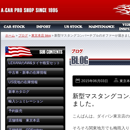
ホーム
>
ブログ
>
東京本店 blog
>
新型マスタングコンバーチブルのオファーが届きま
LEXANIのAW&タイヤ格安セット
中古車・新車の在庫情報
2015年06月03日
東京本店
US現地の在庫情報
新車カタログ
新型マスタングコン
輸入シュミレーション
ました。
予約販売
こんばんは。ダイバン東京店の
店舗情報 東京本店
そろそろ関東地方でも梅雨入り