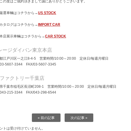
この度はご成約頂きまして誠にありがとうございます。
厳選車輛はコチラから→
US STOCK
カタログはコチラから→
IMPORT CAR
本店展示車輛はコチラから→
CAR STOCK
レージダイバン東京本店
都江戸川区一之江8-4-5 営業時間/10:00～20:00 定休日/毎週月曜日
/03-5607-3344 FAX/03-5607-3345
Dファクトリー千葉店
県千葉市稲毛区長沼町208-1 営業時間/10:00～20:00 定休日/毎週月曜日
043-215-3344
FAX/043-298-6544
« 前の記事
次の記事 »
ントは受け付けていません。