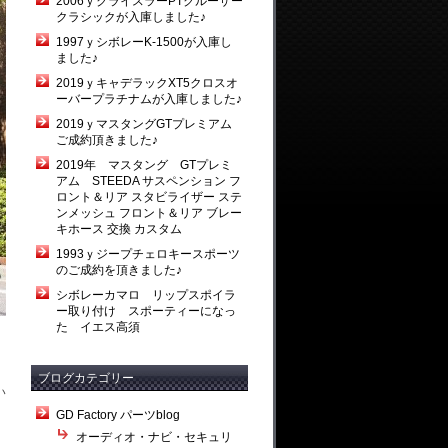
2006ｙクライスラーPTクルーザー
クラシックが入庫しました♪
1997ｙシボレーK-1500が入庫し
ました♪
2019ｙキャデラックXT5クロスオ
ーバープラチナムが入庫しました♪
2019ｙマスタングGTプレミアム
ご成約頂きました♪
2019年 マスタング GTプレミ
アム STEEDA サスペンション フ
ロント＆リア スタビライザー ステ
ンメッシュ フロント＆リア ブレー
キホース 交換 カスタム
1993ｙジープチェロキースポーツ
のご成約を頂きました♪
シボレーカマロ リップスポイラ
ー取り付け スポーティーになっ
た イエス高須
ブログカテゴリー
い
GD Factory パーツblog
オーディオ・ナビ・セキュリ