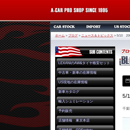
ホーム
>
ブログ
>
ニュース＆トピックス
>
5/10
LEXANIのAW&タイヤ格安セット
中古車・新車の在庫情報
US現地の在庫情報
新車カタログ
5
輸入シュミレーション
千葉
予約販売
店舗情報 東京本店