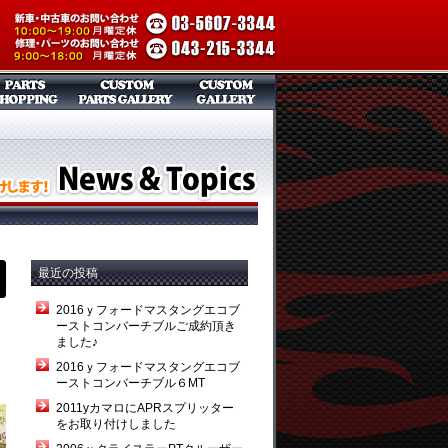
最近の投稿
2016ｙフォードマスタングエコブ
ーストコンバーチブルご成約頂き
ました♪
2016ｙフォードマスタングエコブ
ーストコンバーチブル６MT
2011yカマロにAPRスプリッター
をお取り付けしました