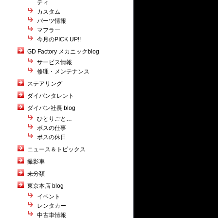
ティ
カスタム
パーツ情報
マフラー
今月のPICK UP!!
GD Factory メカニックblog
サービス情報
修理・メンテナンス
ステアリング
ダイバンタレント
ダイバン社長 blog
ひとりごと…
ボスの仕事
ボスの休日
ニュース＆トピックス
撮影車
未分類
東京本店 blog
イベント
レンタカー
中古車情報