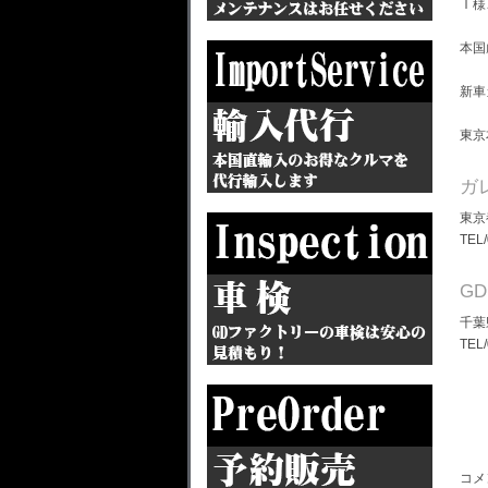
Ｉ様
本国
新車
東京
ガ
東京
TEL
G
千葉
TEL/
コメ