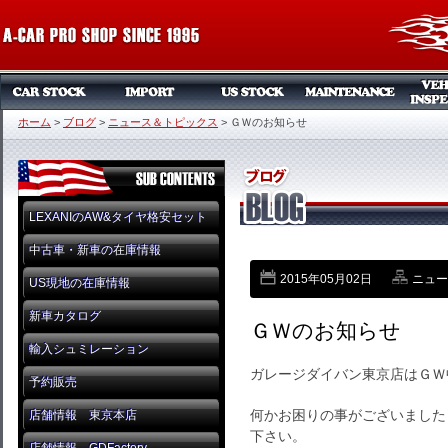
ホーム
>
ブログ
>
ニュース＆トピックス
>
ＧＷのお知らせ
LEXANIのAW&タイヤ格安セット
中古車・新車の在庫情報
2015年05月02日
ニュー
US現地の在庫情報
新車カタログ
ＧＷのお知らせ
輸入シュミレーション
ガレージダイバン東京店はＧＷ
予約販売
何かお困りの事がございました
店舗情報 東京本店
下さい。