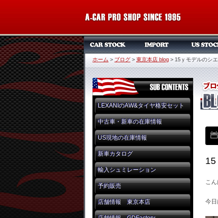
ホーム
>
ブログ
>
東京本店 blog
>
15ｙモデルのシ
LEXANIのAW&タイヤ格安セット
中古車・新車の在庫情報
US現地の在庫情報
新車カタログ
1
輸入シュミレーション
こん
予約販売
今日
店舗情報 東京本店