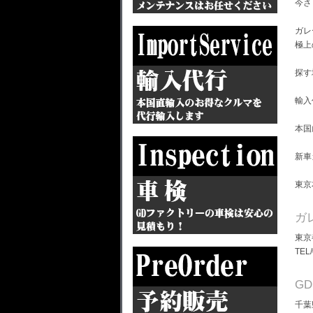
今さ
ガレ
極上
探す
輸入
本国
新車
東京
ガ
東京
TEL
G
千葉