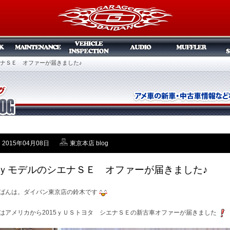
エナＳＥ オファーが届きました♪
2015年04月08日
東京本店 blog
5ｙモデルのシエナＳＥ オファーが届きました♪
ばんは。ダイバン東京店の鈴木です
はアメリカから2015ｙＵＳトヨタ シエナＳＥの新古車オファーが届きました