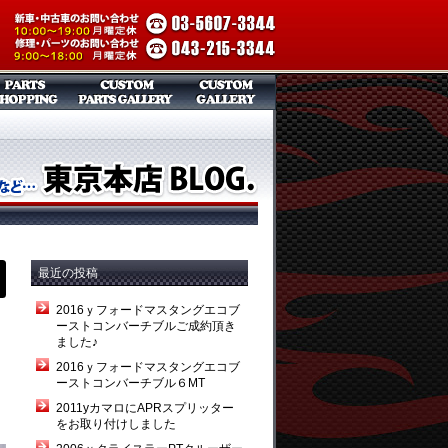
最近の投稿
2016ｙフォードマスタングエコブ
ーストコンバーチブルご成約頂き
ました♪
2016ｙフォードマスタングエコブ
ーストコンバーチブル６MT
2011yカマロにAPRスプリッター
をお取り付けしました