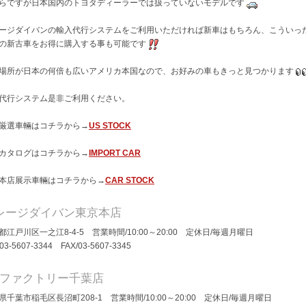
らですが日本国内のトヨタディーラーでは扱っていないモデルです
ージダイバンの輸入代行システムをご利用いただければ新車はもちろん、こういっ
の新古車をお得に購入する事も可能です
場所が日本の何倍も広いアメリカ本国なので、お好みの車もきっと見つかります
代行システム是非ご利用ください。
厳選車輛はコチラから→
US STOCK
カタログはコチラから→
IMPORT CAR
本店展示車輛はコチラから→
CAR STOCK
レージダイバン東京本店
都江戸川区一之江8-4-5 営業時間/10:00～20:00 定休日/毎週月曜日
/03-5607-3344 FAX/03-5607-3345
Dファクトリー千葉店
県千葉市稲毛区長沼町208-1 営業時間/10:00～20:00 定休日/毎週月曜日