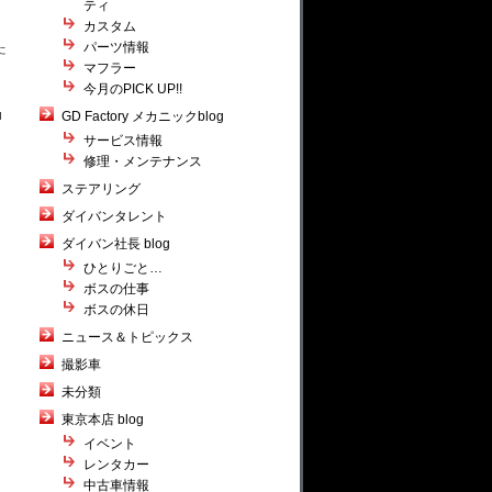
ティ
カスタム
パーツ情報
た
マフラー
今月のPICK UP!!
GD Factory メカニックblog
サービス情報
修理・メンテナンス
ステアリング
ダイバンタレント
ダイバン社長 blog
ひとりごと…
ボスの仕事
ボスの休日
ニュース＆トピックス
撮影車
未分類
東京本店 blog
イベント
レンタカー
中古車情報