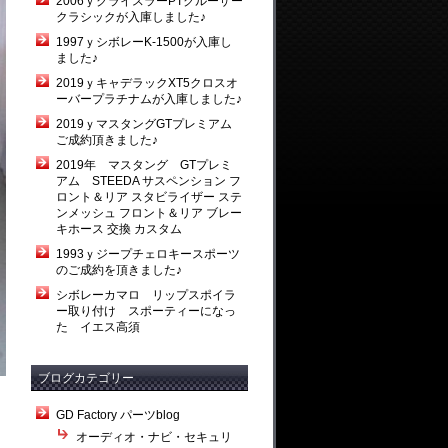
2006ｙクライスラーPTクルーザー
クラシックが入庫しました♪
1997ｙシボレーK-1500が入庫し
ました♪
2019ｙキャデラックXT5クロスオ
ーバープラチナムが入庫しました♪
2019ｙマスタングGTプレミアム
ご成約頂きました♪
2019年 マスタング GTプレミ
アム STEEDA サスペンション フ
ロント＆リア スタビライザー ステ
ンメッシュ フロント＆リア ブレー
キホース 交換 カスタム
1993ｙジープチェロキースポーツ
のご成約を頂きました♪
シボレーカマロ リップスポイラ
ー取り付け スポーティーになっ
た イエス高須
ブログカテゴリー
GD Factory パーツblog
オーディオ・ナビ・セキュリ