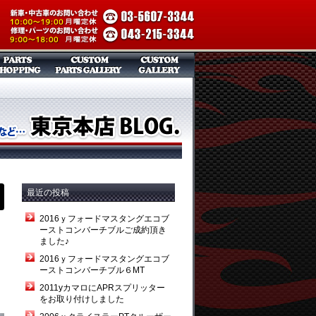
最近の投稿
2016ｙフォードマスタングエコブ
ーストコンバーチブルご成約頂き
ました♪
2016ｙフォードマスタングエコブ
ーストコンバーチブル６MT
2011yカマロにAPRスプリッター
をお取り付けしました