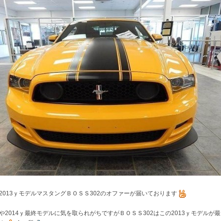
2013ｙモデルマスタングＢＯＳＳ302のオファーが届いております
や2014ｙ最終モデルに気を取られがちですがＢＯＳＳ302はこの2013ｙモデルが最