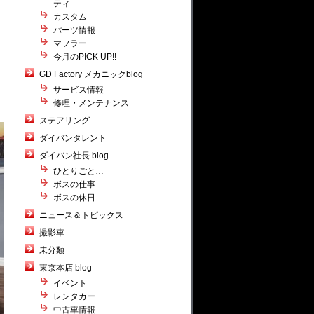
ティ
カスタム
パーツ情報
マフラー
今月のPICK UP!!
GD Factory メカニックblog
サービス情報
修理・メンテナンス
ステアリング
ダイバンタレント
ダイバン社長 blog
ひとりごと…
ボスの仕事
ボスの休日
ニュース＆トピックス
撮影車
未分類
東京本店 blog
イベント
レンタカー
中古車情報