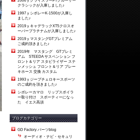
2006ｙクライスラーPTクルーザー
クラシックが入庫しました♪
1997ｙシボレーK-1500が入庫し
ました♪
2019ｙキャデラックXT5クロスオ
ーバープラチナムが入庫しました♪
2019ｙマスタングGTプレミアム
ご成約頂きました♪
2019年 マスタング GTプレミ
アム STEEDA サスペンション フ
ロント＆リア スタビライザー ステ
ンメッシュ フロント＆リア ブレー
キホース 交換 カスタム
1993ｙジープチェロキースポーツ
のご成約を頂きました♪
シボレーカマロ リップスポイラ
ー取り付け スポーティーになっ
た イエス高須
ブログカテゴリー
GD Factory パーツblog
オーディオ・ナビ・セキュリ