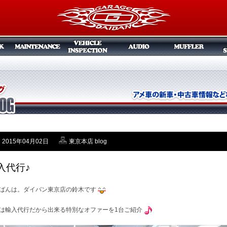
2015年04月02日
東京本店 blog
入代行♪
ばんは。ダイバン東京店の鈴木です
は輸入代行だから出来る特別なオファーを1台ご紹介