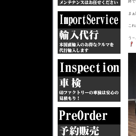
終で
まぁ
これ
う～