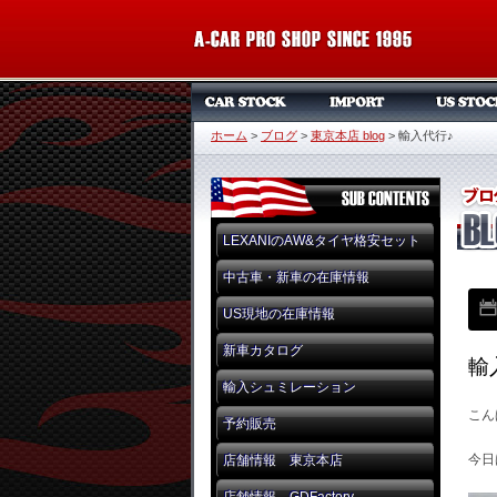
ホーム
>
ブログ
>
東京本店 blog
>
輸入代行♪
LEXANIのAW&タイヤ格安セット
中古車・新車の在庫情報
US現地の在庫情報
新車カタログ
輸
輸入シュミレーション
こん
予約販売
今日
店舗情報 東京本店