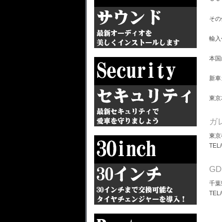
その
輸入
本国
新車
東京
ガ
東京
TEL
G
千葉
TEL/