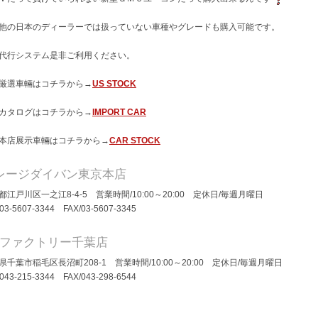
他の日本のディーラーでは扱っていない車種やグレードも購入可能です。
代行システム是非ご利用ください。
厳選車輛はコチラから→
US STOCK
カタログはコチラから→
IMPORT CAR
本店展示車輛はコチラから→
CAR STOCK
レージダイバン東京本店
都江戸川区一之江8-4-5 営業時間/10:00～20:00 定休日/毎週月曜日
/03-5607-3344 FAX/03-5607-3345
Dファクトリー千葉店
県千葉市稲毛区長沼町208-1 営業時間/10:00～20:00 定休日/毎週月曜日
043-215-3344
FAX/043-298-6544