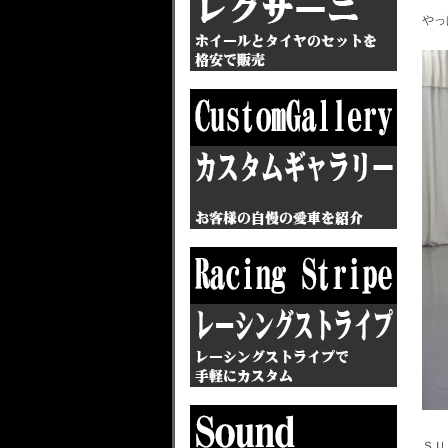
やっ
ＳＵ