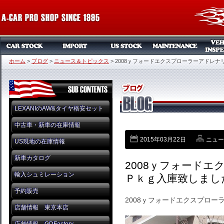
ホーム
>
ブログ
>
ニュース＆トピックス
>
2008ｙフォードエクスプローラーアドレ
LEXANIのAW&タイヤ格安セット
中古車・新車の在庫情報
2015年03月22日
ニュー
US現地の在庫情報
新車カタログ
2008ｙフォード
輸入シュミレーション
Ｐｋｇ入庫致しまし
予約販売
2008ｙフォードエクスプロ
店舗情報 東京本店